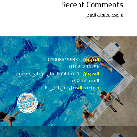
Recent Comments
لا توجد تعليقات للعرض.
الموبايل:
01008615933
–
01022210256
العنوان :
1 عمارات الدفاع الوطنى,حدائق
القبة,القاهرة
مواعيد العمل:
من 9 الى 6